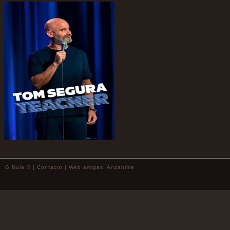
G Nula © |
Contacto
| Web amigas:
Anzanime