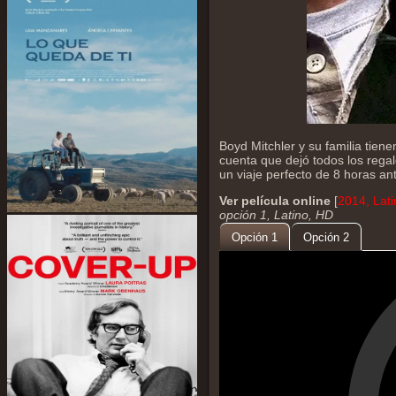
Boyd Mitchler y su familia tien
cuenta que dejó todos los regal
un viaje perfecto de 8 horas ant
Ver película online
[
2014, Lat
opción 1, Latino, HD
Opción 1
Opción 2