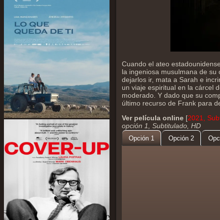
Cuando el ateo estadounidense
la ingeniosa musulmana de su ci
dejarlos ir, mata a Sarah e in
un viaje espiritual en la cár
moderado. Y dado que su compañ
último recurso de Frank para d
Ver película online
[
2021, Sub
opción 1, Subtitulado, HD
Opción 1
Opción 2
Opc