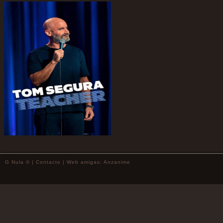
G Nula © |
Contacto
| Web amigas:
Anzanime