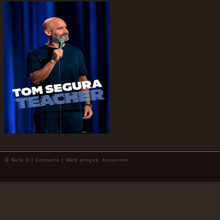
G Nula © |
Contacto
| Web amigas:
Anzanime