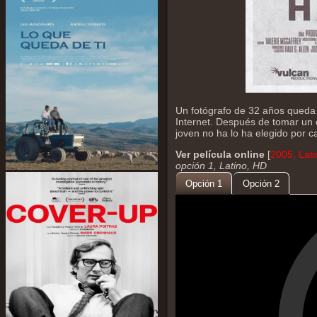
Un fotógrafo de 32 años queda 
Internet. Después de tomar un c
joven no ha lo ha elegido por ca
Ver película online
[
2005, Lat
opción 1, Latino, HD
Opción 1
Opción 2