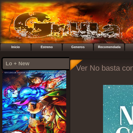
Inicio
Estreno
Generos
Recomendada
Lo + New
Ver No basta con