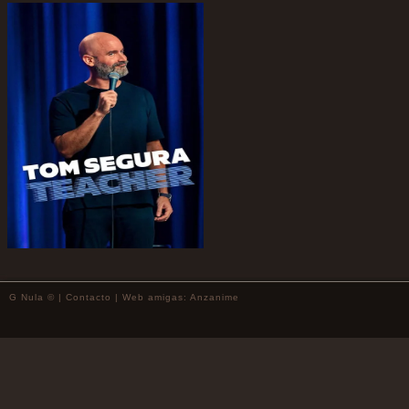
G Nula © |
Contacto
| Web amigas:
Anzanime