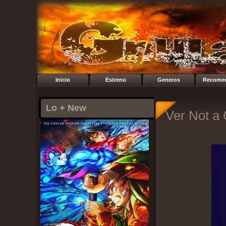
Inicio
Estreno
Generos
Recome
Lo + New
Ver Not a