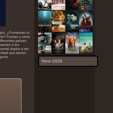
egos: ¿Fomentan el
te? A estas y otras
iferentes países.
vierten a los
mental aspira a ser
icidad que tienen
ports.
New 2026