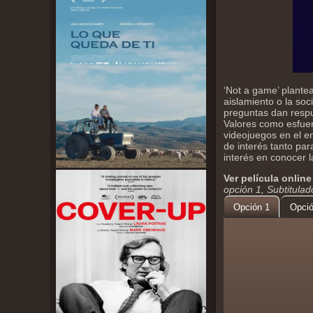
‘Not a game’ plante
aislamiento o la soc
preguntas dan respu
Valores como esfuerz
videojuegos en el en
de interés tanto par
interés en conocer 
Ver película online
opción 1, Subtitula
Opción 1
Opció