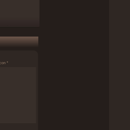
 con
*