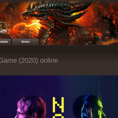
ndada
Series
 Game (2020) online