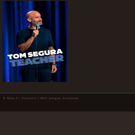
G Nula © |
Contacto
| Web amigas:
Anzanime