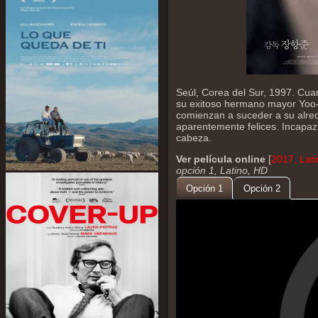
Seúl, Corea del Sur, 1997. Cua
su exitoso hermano mayor Yoo-
comienzan a suceder a su alred
aparentemente felices. Incapaz
cabeza.
Ver película online
[
2017, Lat
opción 1, Latino, HD
Opción 1
Opción 2