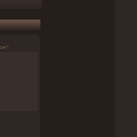
 con
*