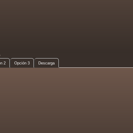
D
n 2
Opción 3
Descarga