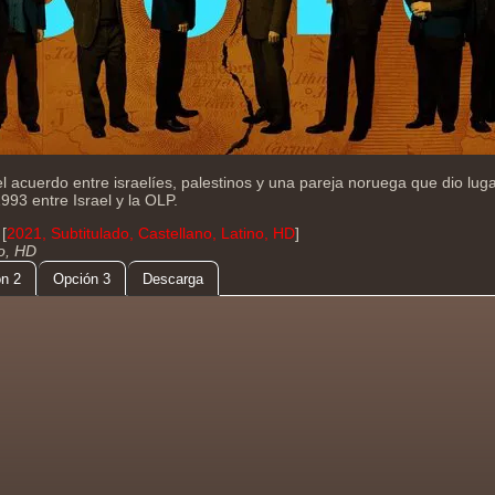
el acuerdo entre israelíes, palestinos y una pareja noruega que dio lug
993 entre Israel y la OLP.
[
2021, Subtitulado, Castellano, Latino, HD
]
do, HD
n 2
Opción 3
Descarga