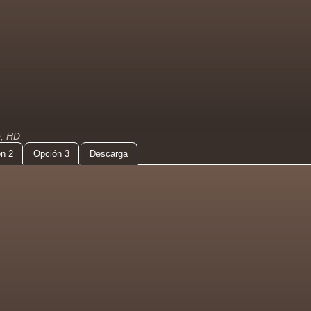
o, HD
n 2
Opción 3
Descarga