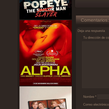
Comentarios:
Deja una respuesta
Tu dirección de co
Comentario
*
Nombre
*
Correo electrónic