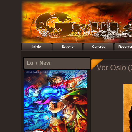
Inicio
Estreno
Generos
Recome
Lo + New
Ver Oslo (