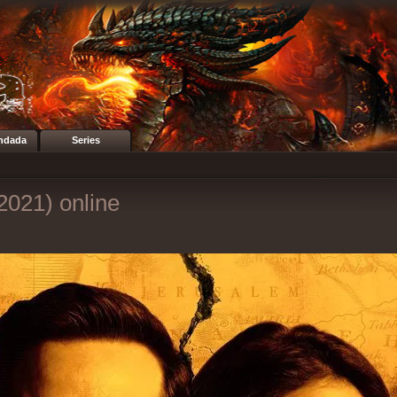
ndada
Series
2021) online