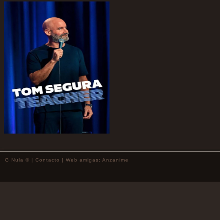
G Nula © |
Contacto
| Web amigas:
Anzanime