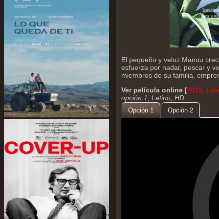
El pequeño y veloz Manou crec
esfuerza por nadar, pescar y v
miembros de su familia, empre
Ver película online
[
2019, Lat
opción 1, Latino, HD
Opción 1
Opción 2