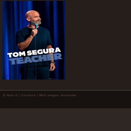
G Nula © |
Contacto
| Web amigas:
Anzanime