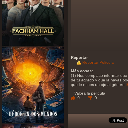
Reportar
Reportar Película
Más cosas:
(1) Nos complace informar que 
de tu agrado y que la hayas podi
que le eches un ojo al género
t
Valora la película
0
0