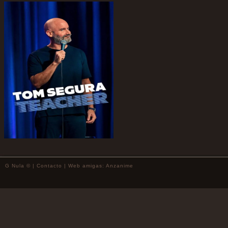
G Nula © |
Contacto
| Web amigas:
Anzanime