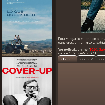
Para vengar la muerte de su mad
gánsteres, enfrentarse al patria
Ver película online
[
2020, Subt
opción 1, Subtitulado, HD
Opción 1
Opción 2
Opc