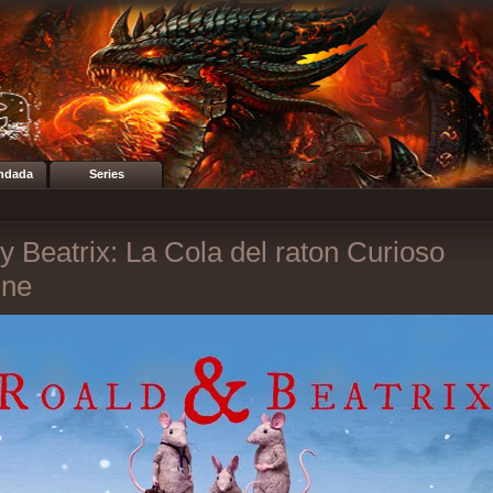
ndada
Series
y Beatrix: La Cola del raton Curioso
ine