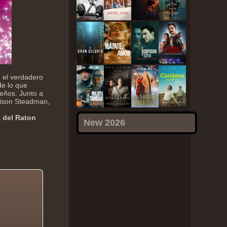
n el verdadero
de lo que
eños. Junto a
Alison Steadman,
a del Raton
New 2026