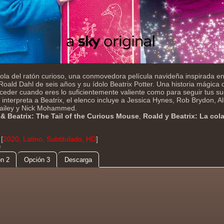
 cola del ratón curioso, una conmovedora película navideña inspirada e
oald Dahl de seis años y su ídolo Beatrix Potter. Una historia mágica 
eder cuando eres lo suficientemente valiente como para seguir tus su
interpreta a Beatrix, el elenco incluye a Jessica Hynes, Rob Brydon, 
Bailey y Nick Mohammed.
& Beatrix: The Tail of the Curious Mouse
,
Roald y Beatrix: La col
[
2020, Latino, Subtitulado, HD
]
D
n 2
Opción 3
Descarga