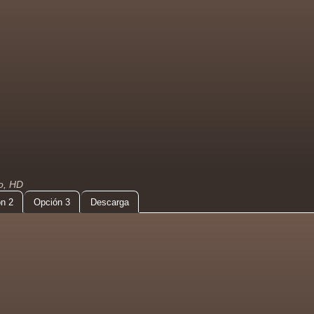
do, HD
n 2
Opción 3
Descarga