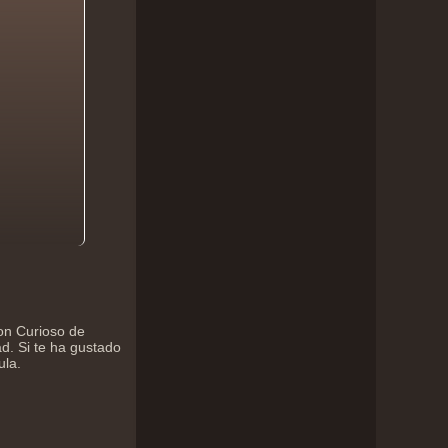
ton Curioso de
d. Si te ha gustado
ula.