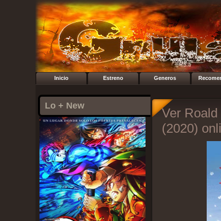
Inicio
Estreno
Generos
Recome
Lo + New
Ver Roald 
(2020) onl