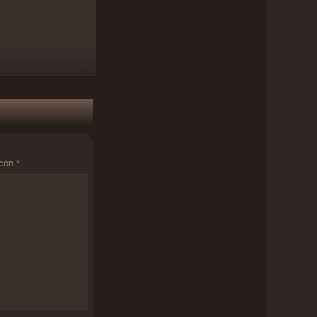
 con
*