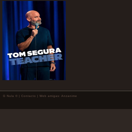
G Nula © |
Contacto
| Web amigas:
Anzanime