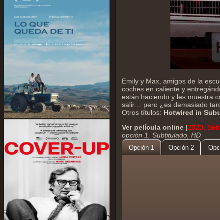
Emily y Max, amigos de la escu
coches en caliente y entregánd
están haciendo y les muestra có
salir… pero ¿es demasiado tar
Otros títulos:
Hotwired in Sub
Ver película online
[
2020, Subt
opción 1, Subtitulado, HD
Opción 1
Opción 2
Opc