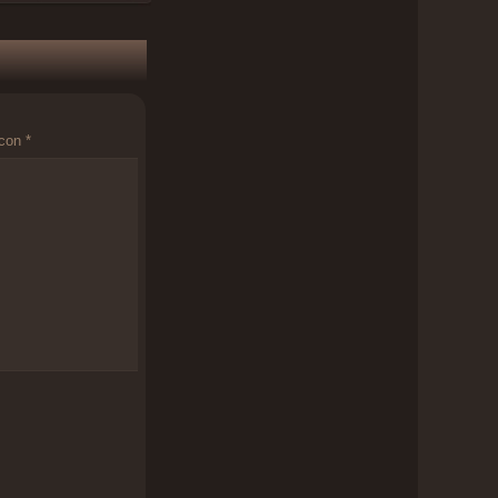
 con
*