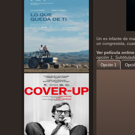
Un ex infante de mar
un congresista, cua
Ver película online
opción 1, Subtitula
Opción 1
Opció