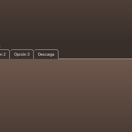
D
n 2
Opción 3
Descarga