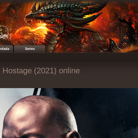
ndada
Series
 Hostage (2021) online