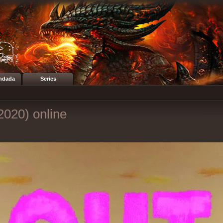
ndada
Series
(2020) online