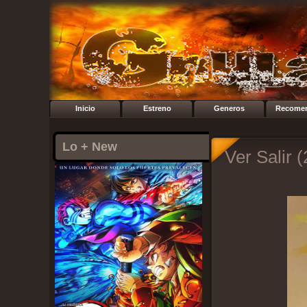
Inicio
Estreno
Generos
Recome
Lo + New
Ver Salir 