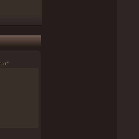
 con
*