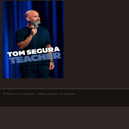
G Nula © |
Contacto
| Web amigas:
Anzanime