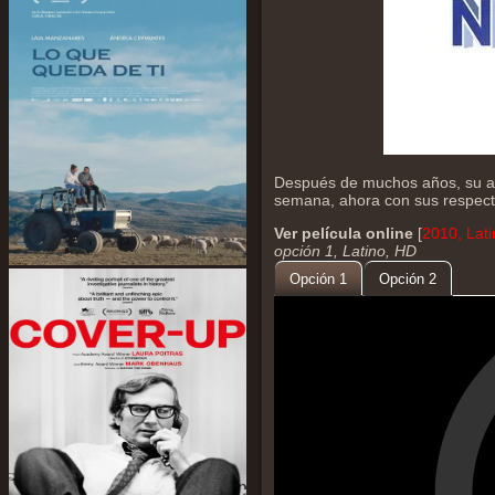
Después de muchos años, su an
semana, ahora con sus respecti
Ver película online
[
2010, Lat
opción 1, Latino, HD
Opción 1
Opción 2