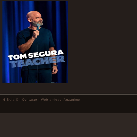
G Nula © |
Contacto
| Web amigas:
Anzanime