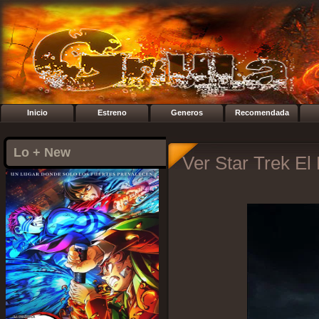
Inicio
Estreno
Generos
Recomendada
Lo + New
Ver Star Trek El