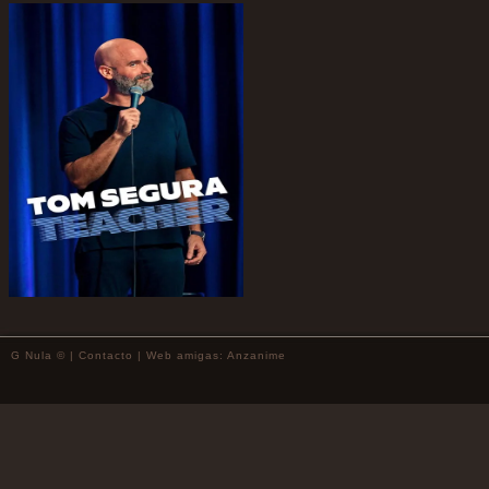
G Nula © |
Contacto
| Web amigas:
Anzanime