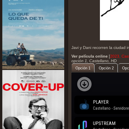
Javi y Dani recorren la ciudad
Ver película online
[
2023, Cas
opción 1, Castellano, HD
Opción 1
Opción 2
Opc