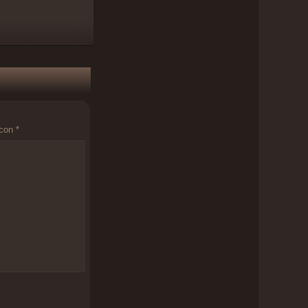
 con
*