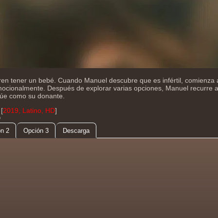
ren tener un bebé. Cuando Manuel descubre que es infértil, comienza
mocionalmente. Después de explorar varias opciones, Manuel recurre 
túe como su donante.
[
2019, Latino, HD
]
D
n 2
Opción 3
Descarga