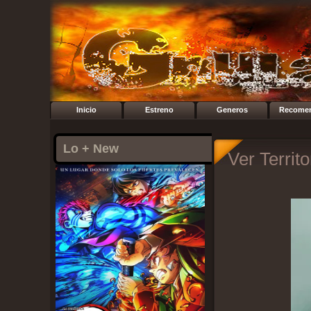
Inicio
Estreno
Generos
Recome
Lo + New
Ver Territo