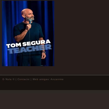
G Nula © |
Contacto
| Web amigas:
Anzanime