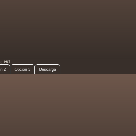
do, HD
n 2
Opción 3
Descarga