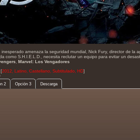
nesperado amenaza la seguridad mundial, Nick Fury, director de la a
da como S.H.I.E.L.D., necesita reclutar un equipo para evitar un desas
vengers
,
Marvel: Los Vengadores
[
2012, Latino, Castellano, Subtitulado, HD
]
D
n 2
Opción 3
Descarga