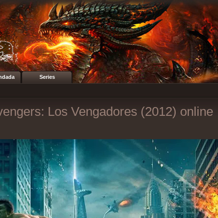
ndada
Series
vengers: Los Vengadores (2012) online