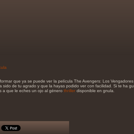
cula
formar que ya se puede ver la película The Avengers: Los Vengadores 
sido de tu agrado y que la hayas podido ver con facilidad. Si te ha gu
os a que le eches un ojo al género
thriller
disponible en gnula.