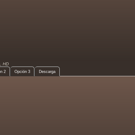
o, HD
n 2
Opción 3
Descarga