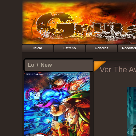
Inicio
Estreno
Generos
Recome
Lo + New
Ver The A