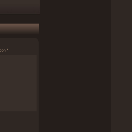
 con
*