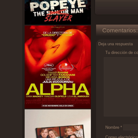
Comentarios:
Deja una respuesta
Tu dirección de co
Comentario
*
Nombre
*
Correo electrónic