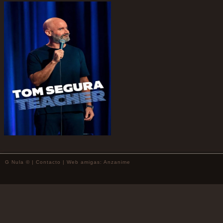
G Nula © |
Contacto
| Web amigas:
Anzanime