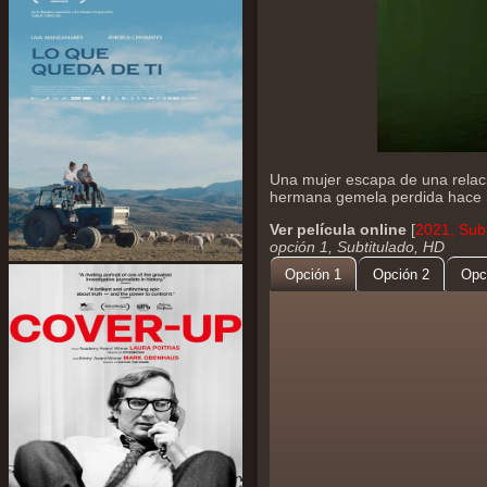
Una mujer escapa de una relaci
hermana gemela perdida hace 
Ver película online
[
2021, Subt
opción 1, Subtitulado, HD
Opción 1
Opción 2
Opc