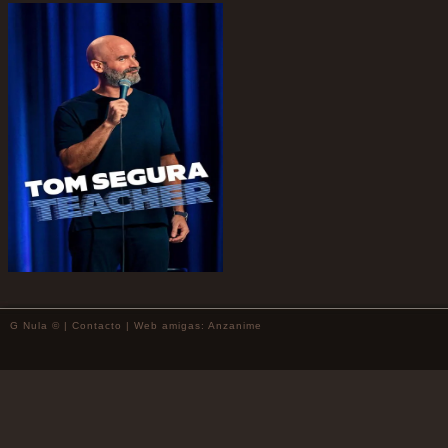
G Nula © |
Contacto
| Web amigas:
Anzanime