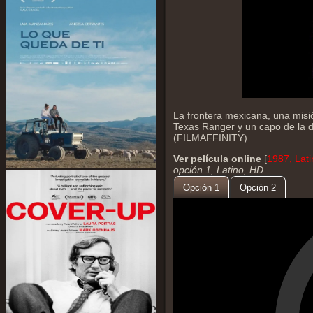
La frontera mexicana, una misió
Texas Ranger y un capo de la d
(FILMAFFINITY)
Ver película online
[
1987, Lat
opción 1, Latino, HD
Opción 1
Opción 2