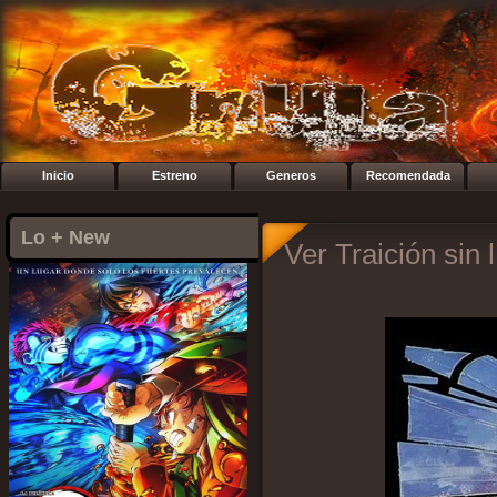
Inicio
Estreno
Generos
Recomendada
Lo + New
Ver Traición sin 