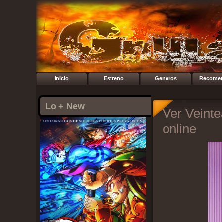
Inicio
Estreno
Generos
Recome
Lo + New
Ver Veinte
online