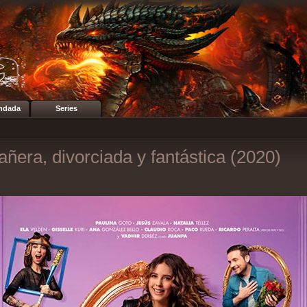
ndada
Series
añera, divorciada y fantástica (2020)