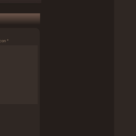
 con
*