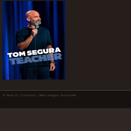
G Nula © |
Contacto
| Web amigas:
Anzanime