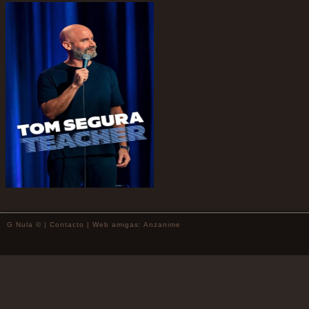
G Nula © |
Contacto
| Web amigas:
Anzanime