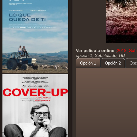
Ver película online
[
2019, Subt
opción 1, Subtitulado, HD
Opción 1
Opción 2
Opc