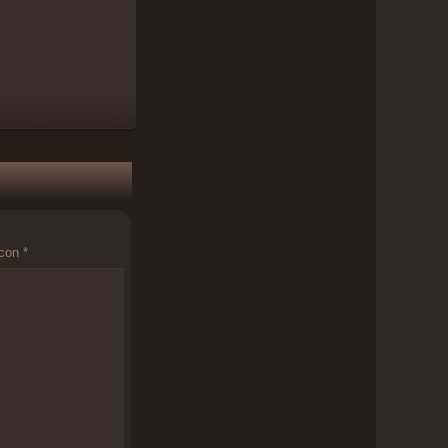
 con
*