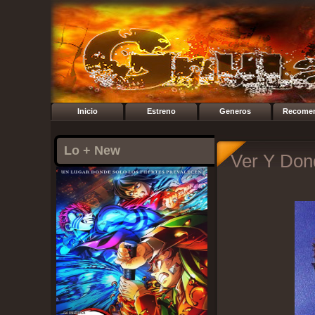
Inicio
Estreno
Generos
Recome
Lo + New
Ver Y Dond