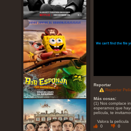
Reportar
Reportar Pelí
Más cosas:
(1) Nos complace in
esperamos que haya 
película, te invitam
Valora la película
0
0