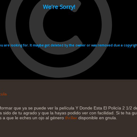
cula
formar que ya se puede ver la película Y Donde Esta El Policía 2 1/2 d
sido de tu agrado y que la hayas podido ver con facilidad. Si te ha gu
os a que le eches un ojo al género
thriller
disponible en gnula.