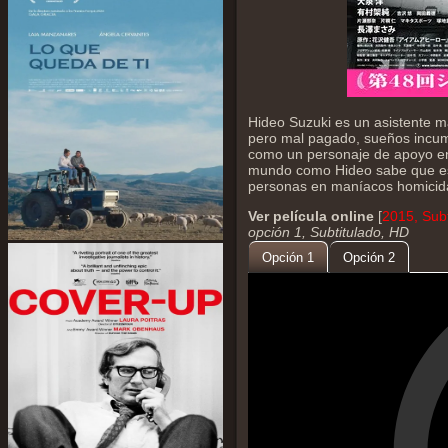
Hideo Suzuki es un asistente m
pero mal pagado, sueños incumpl
como un personaje de apoyo en s
mundo como Hideo sabe que est
personas en maníacos homicidas
Ver película online
[
2015, Sub
opción 1, Subtitulado, HD
Opción 1
Opción 2