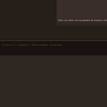
Nota: Los datos son recopilados de nuestros si
G Nula © |
Contacto
| Web amigas:
Anzanime