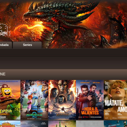
ndada
Series
INE