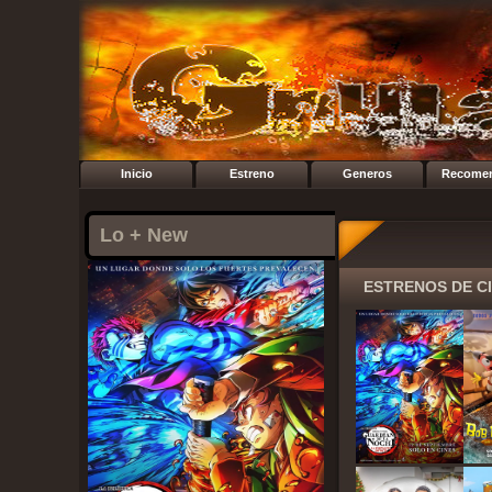
Inicio
Estreno
Generos
Recome
Lo + New
ESTRENOS DE C