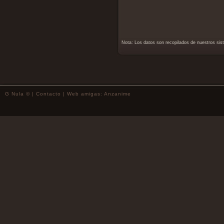
Nota: Los datos son recopilados de nuestros si
G Nula © |
Contacto
| Web amigas:
Anzanime